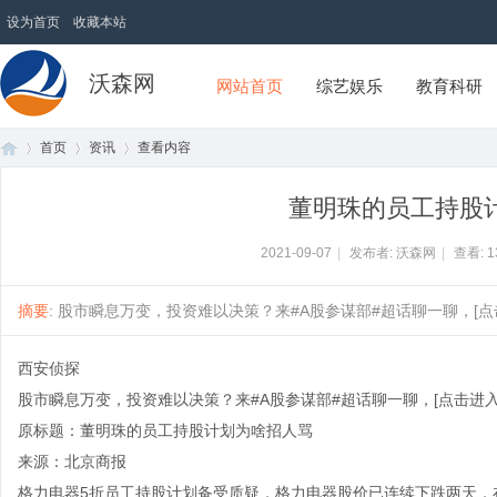
设为首页
收藏本站
沃森网
网站首页
综艺娱乐
教育科研
首页
资讯
查看内容
董明珠的员工持股
首
›
›
›
2021-09-07
|
发布者: 沃森网
|
查看:
1
摘要
: 股市瞬息万变，投资难以决策？来#A股参谋部#超话聊一聊，[点击
西安侦探
股市瞬息万变，投资难以决策？来#A股参谋部#超话聊一聊，[点击进入
原标题：董明珠的员工持股计划为啥招人骂
来源：北京商报
页
格力电器5折员工持股计划备受质疑，格力电器股价已连续下跌两天，