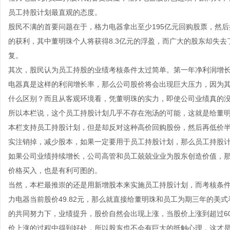
员工持股计划最直观的态度。
股民不满的首要问题在于，格力电器拿出至少195亿元回购股票，然后
的获利，其中董明珠个人将获得8.3亿元的浮盈，而广大的股东却失去
复。
其次，股民认为员工持股的业绩考核条件太过简单。第一年净利润增长
电器真是这样的利润增长率，那么公司股价将会出现巨大压力，因为
什么区别？而且从客观环境看，凭董明珠的实力，即使公司业绩真的
所以本栏说，这个员工持股计划几乎不存在泡汤的可能，这就是给董
本栏支持员工持股计划，但是却反对这种高价回购股份，然后再低价
实注销掉，减少股本，如果一定要用于员工持股计划，那么员工持股
如果公司业绩持续增长，公司高管和员工兢兢业业为股东创造价值，
价格买入，也是有利可图的。
当然，本栏最推崇的还是用新增股本来实施员工持股计划，而考核条
力电器当前股价49.82元，那么就直接给董明珠和员工为期三年的美
的共同努力下，业绩提升，股价自然会出现上涨，当股价上涨到超过6
价上涨的过程中得到好处，所以股东也不会有巨大的抵触心理，这才