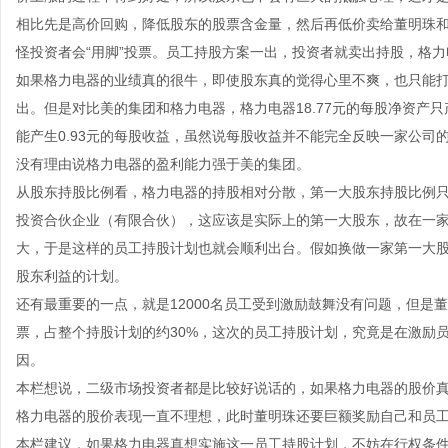
相比先是高价回购，降低股东的股票含金量，然后再低价卖给董明珠
怪投资者会“用脚”投票。员工持股方案一出，投资者就卖出持股，格
如果格力电器的业绩真的很牛，即使股东真的觉得心里不爽，也只能
出。但是对比美的集团和格力电器，格力电器18.77元的每股净资产只产
能产生0.93元的每股收益，虽然说每股收益并不能完全反映一家公
没有理由说格力电器的盈利能力强于美的集团。
从股东持股比例看，格力电器的持股相对分散，第一大股东持股比例只有
投资合伙企业（有限合伙），这应该是实际上的第一大股东，故在一
大，于是这样的员工持股计划也就会顺利出台。假如换做一家第一大
股东利益的计划。
还有最重要的一点，就是12000名员工受到激励鼓舞没有问题，但是
票，占整个持股计划的约30%，这次的员工持股计划，究竟是在激励
因。
本栏想说，二级市场投资者都是比较好说话的，如果格力电器的股价
格力电器的股价表现一直不理想，此时董明珠还要巨额奖励自己和员
本栏建议，如果格力电器真想实施这一员工持股计划，不妨在行权条件