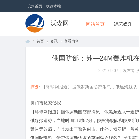
设为首页
收藏本站
沃森网
网站首页
综艺娱乐
首页
资讯
查看内容
俄国防部：苏—24M轰炸机
首
›
›
›
2021-09-07
|
发布者: 
摘要
: 【环球网报道】据俄罗斯国防部消息，俄黑海舰队一
厦门市私家侦探
【环球网报道】据俄罗斯国防部消息，俄黑海舰队一艘护
俄媒报道称，当地时间11时52分，俄黑海舰队和俄罗
警告无效后，向其发出了警告射击。此外，俄罗斯一艘苏
页
俄国防部称，侵犯俄罗斯边境的英国驱逐舰名为“护卫者