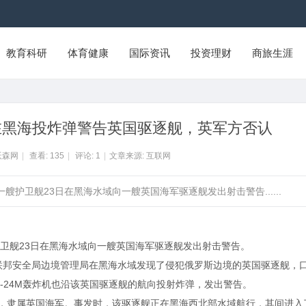
教育科研
体育健康
国际资讯
投资理财
商旅生涯
在黑海投炸弹警告英国驱逐舰，英军方否认
沃森网
|
查看:
135
|
评论:
1
|
文章来源: 互联网
艘护卫舰23日在黑海水域向一艘英国海军驱逐舰发出射击警告......
卫舰23日在黑海水域向一艘英国海军驱逐舰发出射击警告。
斯联邦安全局边境管理局在黑海水域发现了侵犯俄罗斯边境的英国驱逐舰，
-24M轰炸机也沿该英国驱逐舰的航向投射炸弹，发出警告。
”，隶属英国海军。事发时，该驱逐舰正在黑海西北部水域航行，其间进入