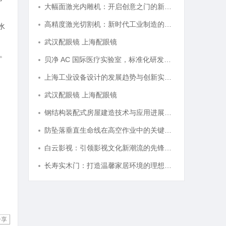
大幅面激光内雕机：开启创意之门的新科技利器
高精度激光切割机：新时代工业制造的革命者
水
武汉配眼镜 上海配眼镜
。
贝净 AC 国际医疗实验室，标准化研发体系全解析
上海工业设备设计的发展趋势与创新实践探索
武汉配眼镜 上海配眼镜
钢结构装配式房屋建造技术与应用进展综述
防坠落垂直生命线在高空作业中的关键应用与安全保障
白云影视：引领影视文化新潮流的先锋力量
长寿实木门：打造温馨家居环境的理想之选
分享