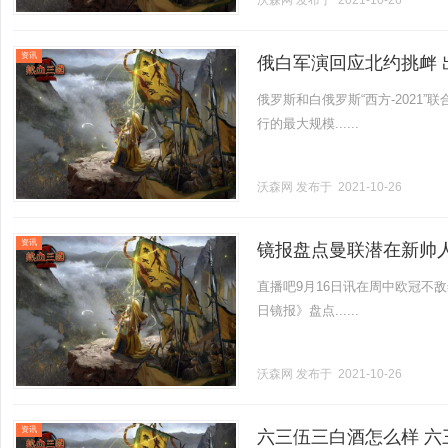
沃森网
发布于 2021-10-26
资讯
俄白军演回应北约挑衅 出
俄罗斯和白俄罗斯“西方-2021
行的最大规模......
沃森网
发布于 2021-10-26
资讯
镜报盘点曼联潜在新帅
直播吧9月16日讯在周中欧冠不
日镜报》盘点......
沃森网
发布于 2021-10-26
资讯
六三伍三白酒怎么样 六三