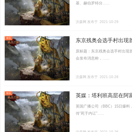
基、赫伯罗特分......
沃森网
发布于 2021-10-29
资讯
东京残奥会选手村出现
原标题：东京残奥会选手村出现首
会发布消息称，......
沃森网
发布于 2021-10-28
资讯
英媒：塔利班高层在阿
英国广播公司（BBC）15日爆
传“死于内讧”......