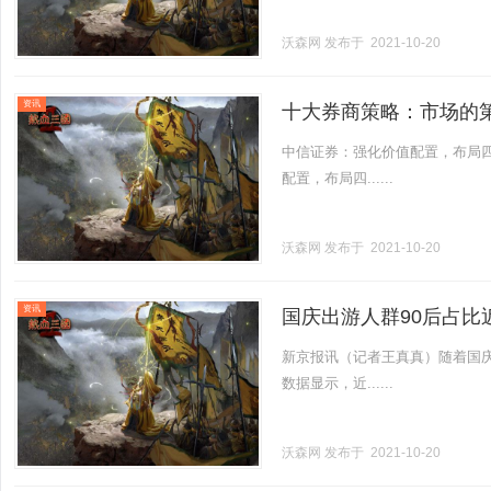
沃森网
发布于 2021-10-20
资讯
十大券商策略：市场的
中信证券：强化价值配置，布局
配置，布局四......
沃森网
发布于 2021-10-20
资讯
国庆出游人群90后占比
新京报讯（记者王真真）随着国庆
数据显示，近......
沃森网
发布于 2021-10-20