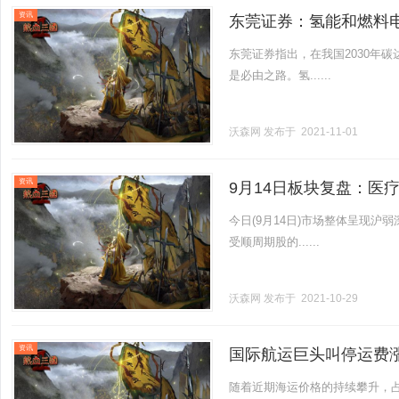
资讯
东莞证券：氢能和燃料
东莞证券指出，在我国2030年
是必由之路。氢......
沃森网
发布于 2021-11-01
资讯
9月14日板块复盘：医
探！
今日(9月14日)市场整体呈现
受顺周期股的......
沃森网
发布于 2021-10-29
资讯
国际航运巨头叫停运费
随着近期海运价格的持续攀升，