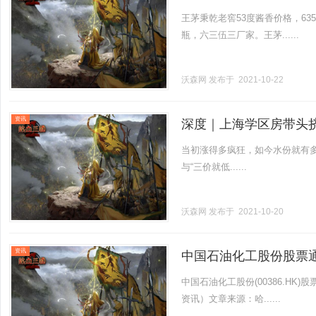
王茅秉乾老窖53度酱香价格，6353
瓶，六三伍三厂家。王茅......
沃森网
发布于 2021-10-22
资讯
深度｜上海学区房带头
当初涨得多疯狂，如今水份就有多
与“三价就低......
沃森网
发布于 2021-10-20
资讯
中国石油化工股份股票通过
中国石油化工股份(00386.HK)
资讯）文章来源：哈......