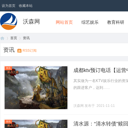
设为首页
收藏本站
沃森网
网站首页
综艺娱乐
教育科研
首页
资讯
资讯
RSS订阅
首
›
›
资讯
成都ktv预订电话【运
其实做为一名KTV娱乐行业的资
的跟进客户，达到......
沃森网
发布于 2021-11-11
页
资讯
清水源：“清水转债”赎回