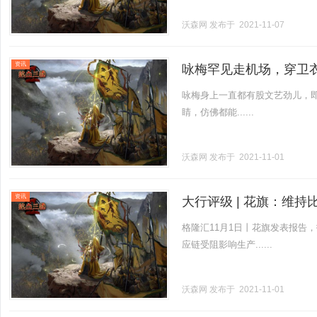
沃森网
发布于 2021-11-07
资讯
咏梅罕见走机场，穿卫
咏梅身上一直都有股文艺劲儿，即
睛，仿佛都能......
沃森网
发布于 2021-11-01
资讯
大行评级 | 花旗：维持比
格隆汇11月1日丨花旗发表报告，
应链受阻影响生产......
沃森网
发布于 2021-11-01