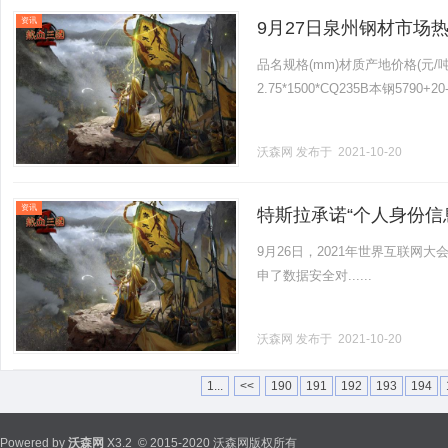
资讯
9月27日泉州钢材市场
品名规格(mm)材质产地价格(元/吨)
2.75*1500*CQ235B本钢5790+20
沃森网
发布于 2021-10-20
资讯
特斯拉承诺“个人身份信
9月26日，2021年世界互联网
申了数据安全对......
沃森网
发布于 2021-10-20
1...
<<
190
191
192
193
194
Powered by
沃森网
X3.2
© 2015-2020 沃森网版权所有