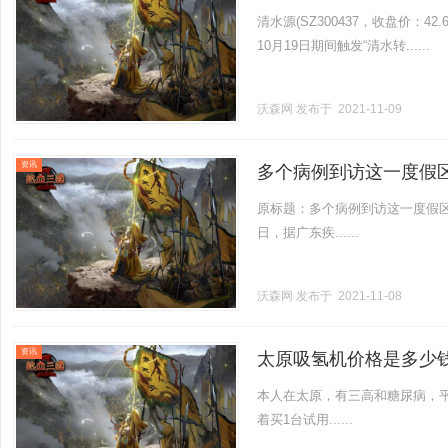
清水源(SZ300437，收盘价：42
10月19日期间触发“清水转......
沃森网
发布于 2021-11-09
资讯
多个病例到访这一度假
原标题：多个病例到访这一度假区
日，据广东疾......
沃森网
发布于 2021-11-08
资讯
太原吸氢机价格是多少
本人在太原，有三高和糖尿病，
着买1台试用......